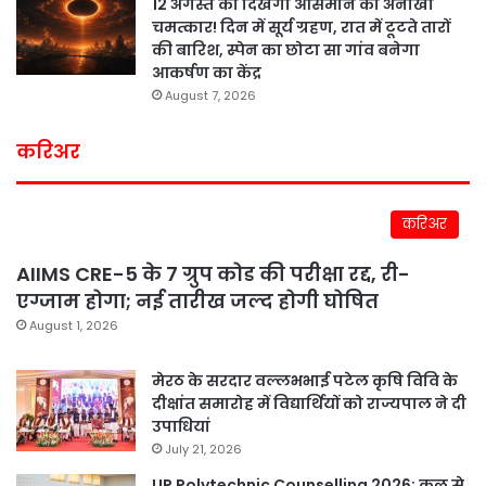
12 अगस्त को दिखेगा आसमान का अनोखा
चमत्कार! दिन में सूर्य ग्रहण, रात में टूटते तारों
की बारिश, स्पेन का छोटा सा गांव बनेगा
आकर्षण का केंद्र
August 7, 2026
करिअर
करिअर
AIIMS CRE-5 के 7 ग्रुप कोड की परीक्षा रद्द, री-
एग्जाम होगा; नई तारीख जल्द होगी घोषित
August 1, 2026
मेरठ के सरदार वल्लभभाई पटेल कृषि विवि के
दीक्षांत समारोह में विद्यार्थियों को राज्यपाल ने दी
उपाधियां
July 21, 2026
UP Polytechnic Counselling 2026: कल से