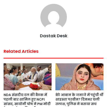
e
t
t
t
i
r
b
t
s
e
l
e
o
e
A
r
o
r
p
e
k
p
s
Dastak Desk
t
Related Articles
NDA संसदीय दल की बैठक में
बेटे आबान के जनाजे में पहुंची थीं
पहली बार शामिल हुए NCPI
शाइस्ता परवीन? दिनभर चली
सांसद, सायोनी घोष ने PM मोदी
तलाश, पुलिस ने बताया सच