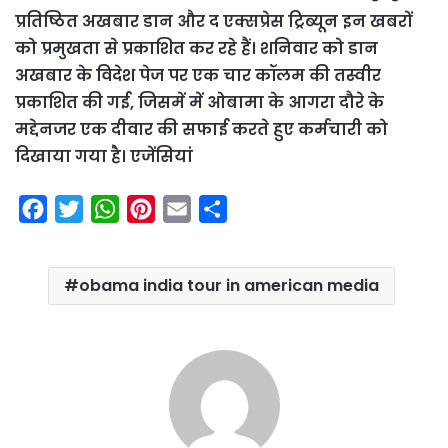
प्रतिष्ठित अखबार डान और द एक्सप्रेस ट्रिब्यून इन खबरों
को प्रमुखता से प्रकाशित कर रहे हैं। शनिवार को डान
अखबार के विदेश पेज पर एक चार कॉलम की तस्वीर
प्रकाशित की गई, जिसमें में ओबामा के आगरा दौरे के
मद्देनजर एक दीवार की सफाई करते हुए कर्मचारी को
दिखाया गया है। एजेंसियां
F
T
W
P
E
S
a
w
h
i
m
h
c
i
a
n
a
a
obama india tour in american media
e
t
t
t
i
r
b
t
s
e
l
e
o
e
A
r
o
r
p
e
k
p
s
t