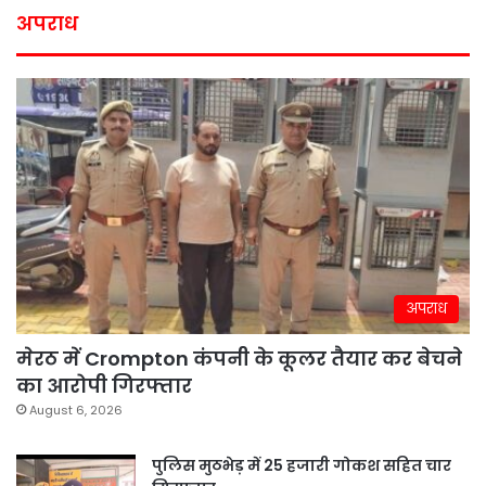
अपराध
अपराध
मेरठ में Crompton कंपनी के कूलर तैयार कर बेचने
का आरोपी गिरफ्तार
August 6, 2026
पुलिस मुठभेड़ में 25 हजारी गोकश सहित चार