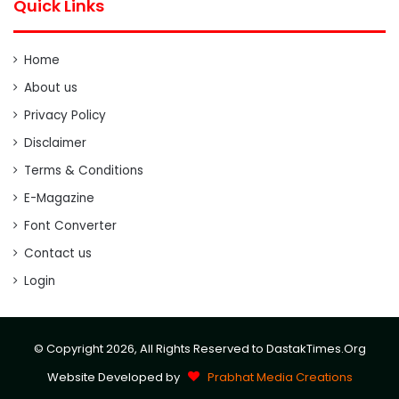
Quick Links
Home
About us
Privacy Policy
Disclaimer
Terms & Conditions
E-Magazine
Font Converter
Contact us
Login
© Copyright 2026, All Rights Reserved to DastakTimes.Org
Website Developed by
Prabhat Media Creations