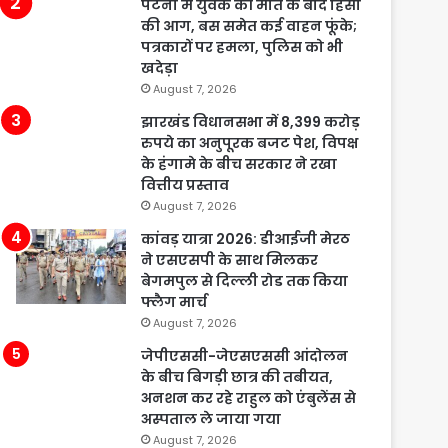
पटना में युवक की मौत के बाद हिंसा
की आग, बस समेत कई वाहन फूंके;
पत्रकारों पर हमला, पुलिस को भी
खदेड़ा
August 7, 2026
झारखंड विधानसभा में 8,399 करोड़
रुपये का अनुपूरक बजट पेश, विपक्ष
के हंगामे के बीच सरकार ने रखा
वित्तीय प्रस्ताव
August 7, 2026
कांवड़ यात्रा 2026: डीआईजी मेरठ
ने एसएसपी के साथ मिलकर
बेगमपुल से दिल्ली रोड तक किया
फ्लैग मार्च
August 7, 2026
जेपीएससी-जेएसएससी आंदोलन
के बीच बिगड़ी छात्र की तबीयत,
अनशन कर रहे राहुल को एंबुलेंस से
अस्पताल ले जाया गया
August 7, 2026