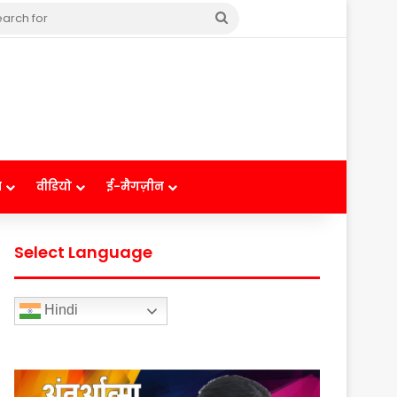
Search
for
ष
वीडियो
ई-मैगज़ीन
Select Language
Hindi