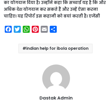
का योगदान दिया है। उन्होंने कहा कि सच्चाई यह है कि और
अधिक देश योगदान कर सकते हैं और उन्हें ऐसा करना
चाहिए। यह रिपोर्ट इस कहानी को बयां करती है। एजेंसी
F
T
W
P
E
S
a
w
h
i
m
h
c
i
a
n
a
a
indian help for ibola operation
e
t
t
t
i
r
b
t
s
e
l
e
o
e
A
r
o
r
p
e
k
p
s
t
Dastak Admin