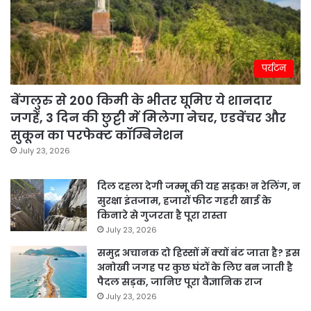
पर्यटन
बेंगलुरु से 200 किमी के भीतर घूमिए ये शानदार
जगहें, 3 दिन की छुट्टी में मिलेगा नेचर, एडवेंचर और
सुकून का परफेक्ट कॉम्बिनेशन
July 23, 2026
दिल दहला देगी जम्मू की यह सड़क! न रेलिंग, न
सुरक्षा इंतजाम, हजारों फीट गहरी खाई के
किनारे से गुजरता है पूरा रास्ता
July 23, 2026
समुद्र अचानक दो हिस्सों में क्यों बंट जाता है? इस
अनोखी जगह पर कुछ घंटों के लिए बन जाती है
पैदल सड़क, जानिए पूरा वैज्ञानिक राज
July 23, 2026