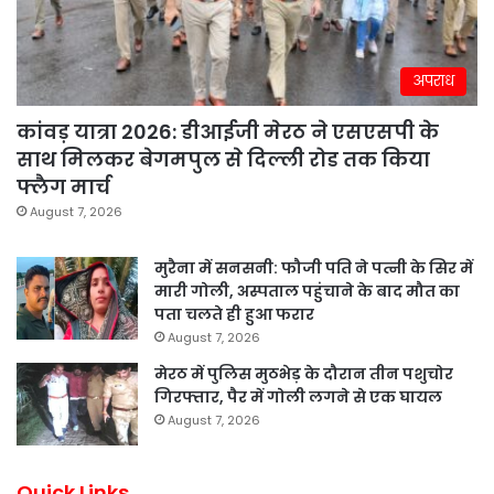
अपराध
कांवड़ यात्रा 2026: डीआईजी मेरठ ने एसएसपी के
साथ मिलकर बेगमपुल से दिल्ली रोड तक किया
फ्लैग मार्च
August 7, 2026
मुरैना में सनसनी: फौजी पति ने पत्नी के सिर में
मारी गोली, अस्पताल पहुंचाने के बाद मौत का
पता चलते ही हुआ फरार
August 7, 2026
मेरठ में पुलिस मुठभेड़ के दौरान तीन पशुचोर
गिरफ्तार, पैर में गोली लगने से एक घायल
August 7, 2026
Quick Links