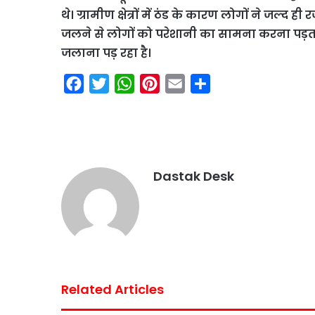
थे। ग्रामीण क्षेत्रों में ठंड के कारण लोगों ने जल्द ह
जलने से लोगों को परेशानी का सामना करना पड़ता 
जलाना पड़ रहा है।
F
T
W
P
E
S
a
w
h
i
m
h
c
i
a
n
a
a
e
t
t
t
i
r
b
t
s
e
l
e
Dastak Desk
o
e
A
r
o
r
p
e
k
p
s
t
Related Articles