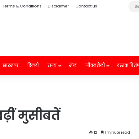
Terms & Conditions
Disclaimer
Contact us
झारखण्ड
दिल्ली
राज्य
खेल
जीवनशैली
दस्तक विशे
ीं मुसीबतें
12
1 minute read