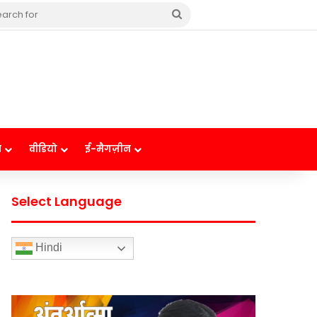
Search
for
ष
वीडियो
ई-मैगज़ीन
Select Language
Hindi