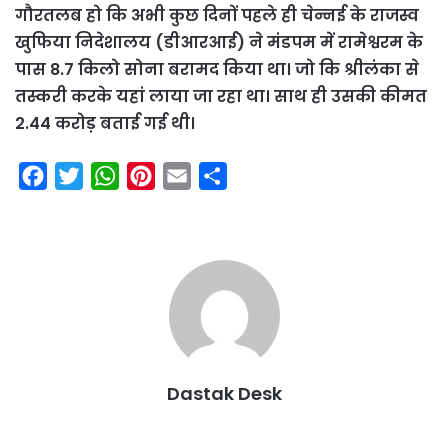
गौरतलब हो कि अभी कुछ दिनों पहले ही चेन्नई के राजस्व
खुफिया निदेशालय (डीआरआई) ने मंडपम में रामेश्वरम के
पास 8.7 किलो सोना बरामद किया था। जो कि श्रीलंका से
तस्करी करके यहां लाया जा रहा था। साथ ही उसकी कीमत
2.44 करोड़ बताई गई थी।
F
T
W
P
E
S
a
w
h
i
m
h
c
i
a
n
a
a
e
t
t
t
i
r
b
t
s
e
l
e
o
e
A
r
o
r
p
e
k
p
s
Dastak Desk
t