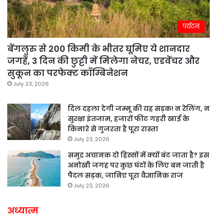
पर्यटन
बेंगलुरु से 200 किमी के भीतर घूमिए ये शानदार
जगहें, 3 दिन की छुट्टी में मिलेगा नेचर, एडवेंचर और
सुकून का परफेक्ट कॉम्बिनेशन
July 23, 2026
दिल दहला देगी जम्मू की यह सड़क! न रेलिंग, न
सुरक्षा इंतजाम, हजारों फीट गहरी खाई के
किनारे से गुजरता है पूरा रास्ता
July 23, 2026
समुद्र अचानक दो हिस्सों में क्यों बंट जाता है? इस
अनोखी जगह पर कुछ घंटों के लिए बन जाती है
पैदल सड़क, जानिए पूरा वैज्ञानिक राज
July 23, 2026
अध्यात्म