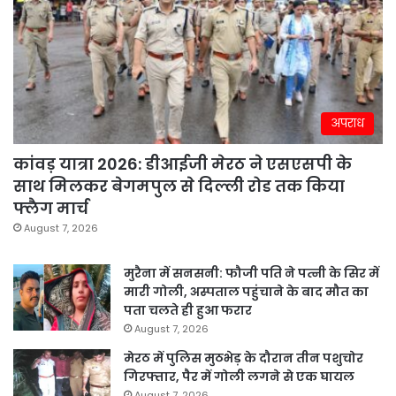
अपराध
कांवड़ यात्रा 2026: डीआईजी मेरठ ने एसएसपी के
साथ मिलकर बेगमपुल से दिल्ली रोड तक किया
फ्लैग मार्च
August 7, 2026
मुरैना में सनसनी: फौजी पति ने पत्नी के सिर में
मारी गोली, अस्पताल पहुंचाने के बाद मौत का
पता चलते ही हुआ फरार
August 7, 2026
मेरठ में पुलिस मुठभेड़ के दौरान तीन पशुचोर
गिरफ्तार, पैर में गोली लगने से एक घायल
August 7, 2026