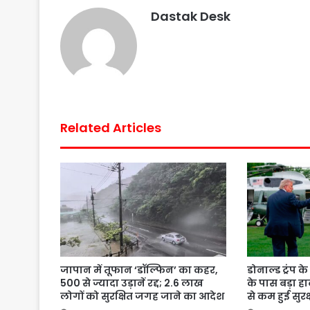
b
t
s
e
l
e
Dastak Desk
o
e
A
r
o
r
p
e
k
p
s
t
Related Articles
जापान में तूफान ‘डॉल्फिन’ का कहर,
डोनाल्ड ट्रंप 
500 से ज्यादा उड़ानें रद्द; 2.6 लाख
के पास बड़ा ह
लोगों को सुरक्षित जगह जाने का आदेश
से कम हुई सुरक्