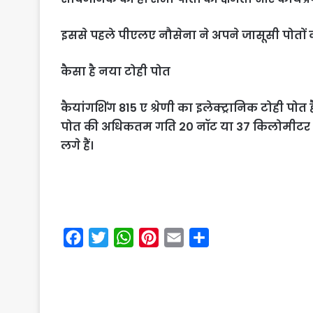
इससे पहले पीएलए नौसेना ने अपने जासूसी पोतों 
कैसा है नया टोही पोत
कैयांगशिंग 815 ए श्रेणी का इलेक्ट्रानिक टोही पोत
पोत की अधिकतम गति 20 नॉट या 37 किलोमीटर प्रत
लगे हैं।
F
T
W
P
E
S
a
w
h
i
m
h
c
i
a
n
a
a
e
t
t
t
i
r