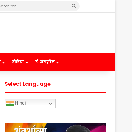
Search
for
ष
वीडियो
ई-मैगज़ीन
Select Language
Hindi