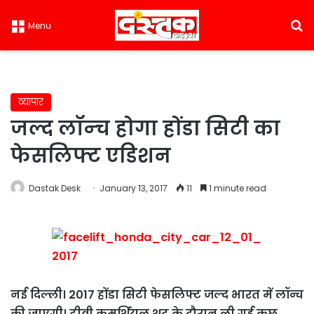
S
Menu
व्यापार
जल्‍द लॉन्‍च होगा होंडा सिटी का
फेसलिफ्ट एडिशन
Dastak Desk
January 13, 2017
11
1 minute read
नई दिल्ली। 2017 होंडा सिटी फेसलिफ्ट जल्द भारत में लॉन्च
की जाएगी। टीवी कमर्शियल शूट के दौरान ली गई कुछ