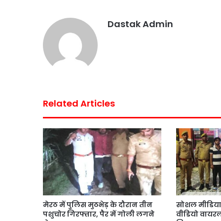
o
r
p
e
Dastak Admin
k
p
s
t
Related Articles
मेरठ में पुलिस मुठभेड़ के दौरान तीन
सोशल मीडिया
पशुचोर गिरफ्तार, पैर में गोली लगने
वीडियो वायरल