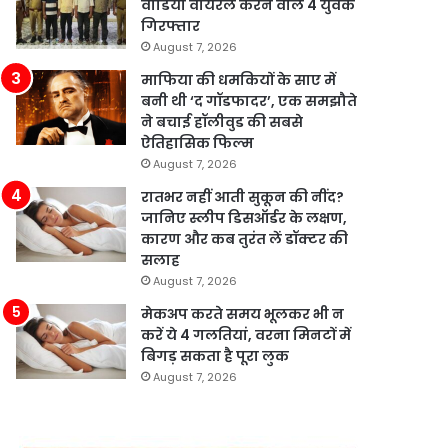
वीडियो वायरल करने वाले 4 युवक
गिरफ्तार
August 7, 2026
माफिया की धमकियों के साए में
बनी थी ‘द गॉडफादर’, एक समझौते
ने बचाई हॉलीवुड की सबसे
ऐतिहासिक फिल्म
August 7, 2026
रातभर नहीं आती सुकून की नींद?
जानिए स्लीप डिसऑर्डर के लक्षण,
कारण और कब तुरंत लें डॉक्टर की
सलाह
August 7, 2026
मेकअप करते समय भूलकर भी न
करें ये 4 गलतियां, वरना मिनटों में
बिगड़ सकता है पूरा लुक
August 7, 2026