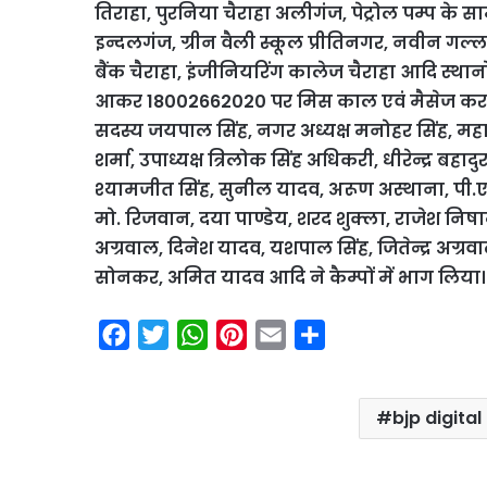
तिराहा, पुरनिया चैराहा अलीगंज, पेट्रोल पम्प के सा
इन्दलगंज, ग्रीन वैली स्कूल प्रीतिनगर, नवीन गल्
बैंक चैराहा, इंजीनियरिंग कालेज चैराहा आदि स्थानों
आकर 18002662020 पर मिस काल एवं मैसेज करके पार
सदस्य जयपाल सिंह, नगर अध्यक्ष मनोहर सिंह, महामं
शर्मा, उपाध्यक्ष त्रिलोक सिंह अधिकरी, धीरेन्द्र बह
श्यामजीत सिंह, सुनील यादव, अरूण अस्थाना, पी.एन
मो. रिजवान, दया पाण्डेय, शरद
शुक्ला, राजेश निषा
अग्रवाल, दिनेश यादव, यशपाल सिंह, जितेन्द्र अग्
सोनकर, अमित यादव आदि ने कैम्पों में भाग लिया।
F
T
W
P
E
S
a
w
h
i
m
h
c
i
a
n
a
a
bjp digit
e
t
t
t
i
r
b
t
s
e
l
e
o
e
A
r