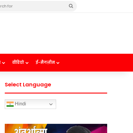
Search
for
ष
वीडियो
ई-मैगज़ीन
Select Language
Hindi