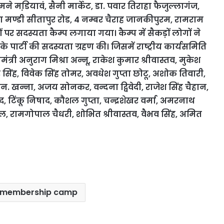
मने मडि़यावं, सैनी मार्केट, डा. पवार तिराहा फैजुल्लागंज,
ला मण्डी सीतापुर रोड, 4 नम्बर चैराह जानकीपुरम, रामराम
 पर सदस्यता कैम्प लगाया गया। कैम्प में सैकड़ों लोगों ने
्टी की सदस्यता ग्रहण की। जिसमें राष्ट्रीय कार्यसमिति
त्री अनुराग मिश्रा अन्नू,
राकेश कुमार श्रीवास्तव, मुकेश
ादुर सिंह, विवेक सिंह तोमर, अवधेश गुप्ता छोटू, अशोक तिवारी,
. खन्ना, अजय सोनकर, वन्दना द्विवेदी, राजेश सिंह चैहान,
द, टिंकू निषाद, कौशल गुप्ता, चन्द्रशेखर वर्मा, अमरनाथ
रवाल, रामगोपाल
चैधरी, शोभित श्रीवास्तव, वैभव सिंह, अमित
al membership camp