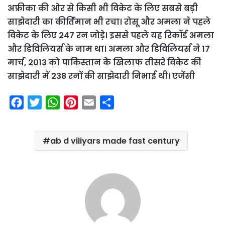
अफ्रीका की ओर से किसी भी विकेट के लिए सबसे बड़ी
साझेदारी का कीर्तिमान भी रचा। रोसू और अमला ने पहले
विकेट के लिए 247 रन जोड़े। इससे पहले यह रिकॉर्ड अमला
और डिविलियर्स के नाम था। अमला और डिविलियर्स ने 17
मार्च, 2013 को पाकिस्तान के खिलाफ तीसरे विकेट की
साझेदारी में 238 रनों की साझेदारी निभाई थी। एजेंसी
F
T
W
P
E
S
a
w
h
i
m
h
c
i
a
n
a
a
ab d viliyars made fast century
e
t
t
t
i
r
b
t
s
e
l
e
o
e
A
r
o
r
p
e
k
p
s
t