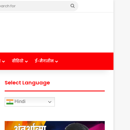
Search
for
ष
वीडियो
ई-मैगज़ीन
Select Language
Hindi