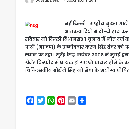
Dastak Desk
December 8, 2013
नई दिल्ली । राष्ट्रीय सुरक्षा ग
आतंकवादियों से दो-दो हाथ कर च
रविवार को दिल्ली विधानसभा चुनाव में जीत दर्ज कराई
पार्टी (भाजपा) के उम्मीदवार करण सिंह तंवर को परा
स्थान पर रहा। सुरेंद्र सिंह नवंबर 2००8 में मुंब
ग्रेनेड विस्फोट में घायल हो गए थे। घायल होने 
चिकित्सकीय बोर्ड ने सिंह को सेवा के अयोग्य घोषि
F
T
W
P
E
S
a
w
h
i
m
h
c
i
a
n
a
a
e
t
t
t
i
r