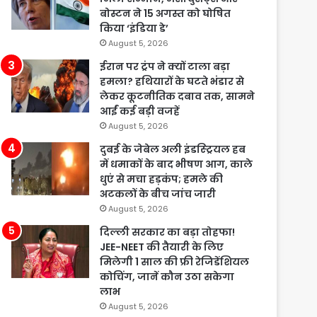
बोस्टन ने 15 अगस्त को घोषित
किया ‘इंडिया डे’
August 5, 2026
ईरान पर ट्रंप ने क्यों टाला बड़ा
हमला? हथियारों के घटते भंडार से
लेकर कूटनीतिक दबाव तक, सामने
आईं कई बड़ी वजहें
August 5, 2026
दुबई के जेबेल अली इंडस्ट्रियल हब
में धमाकों के बाद भीषण आग, काले
धुएं से मचा हड़कंप; हमले की
अटकलों के बीच जांच जारी
August 5, 2026
दिल्ली सरकार का बड़ा तोहफा!
JEE-NEET की तैयारी के लिए
मिलेगी 1 साल की फ्री रेजिडेंशियल
कोचिंग, जानें कौन उठा सकेगा
लाभ
August 5, 2026