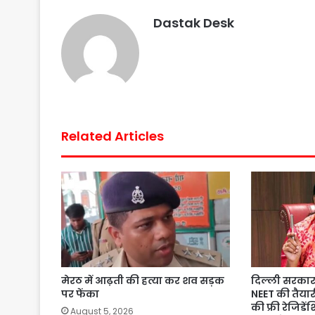
b
t
s
e
l
e
Dastak Desk
o
e
A
r
o
r
p
e
k
p
s
t
Related Articles
मेरठ में आढ़ती की हत्या कर शव सड़क
दिल्ली सरकार 
पर फेंका
NEET की तैयार
की फ्री रेजिडे
August 5, 2026