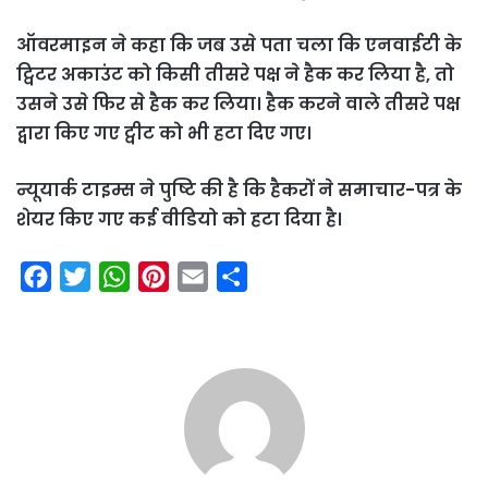
ऑवरमाइन ने कहा कि जब उसे पता चला कि एनवाईटी के
ट्विटर अकाउंट को किसी तीसरे पक्ष ने हैक कर लिया है, तो
उसने उसे फिर से हैक कर लिया। हैक करने वाले तीसरे पक्ष
द्वारा किए गए ट्वीट को भी हटा दिए गए।
न्यूयार्क टाइम्स ने पुष्टि की है कि हैकरों ने समाचार-पत्र के
शेयर किए गए कई वीडियो को हटा दिया है।
F
T
W
P
E
S
a
w
h
i
m
h
c
i
a
n
a
a
e
t
t
t
i
r
b
t
s
e
l
e
o
e
A
r
o
r
p
e