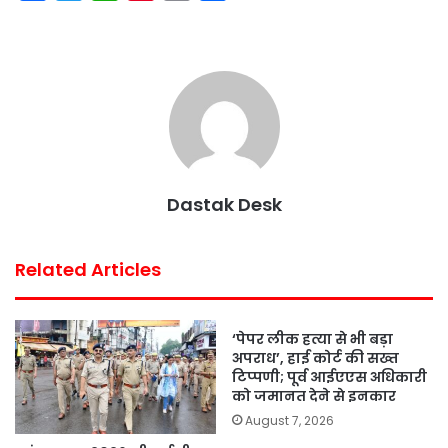
a
w
h
i
m
h
c
i
a
n
a
a
e
t
t
t
i
r
b
t
s
e
l
e
o
e
A
r
o
r
p
e
k
p
s
Dastak Desk
t
Related Articles
‘पेपर लीक हत्या से भी बड़ा
अपराध’, हाई कोर्ट की सख्त
टिप्पणी; पूर्व आईएएस अधिकारी
को जमानत देने से इनकार
August 7, 2026