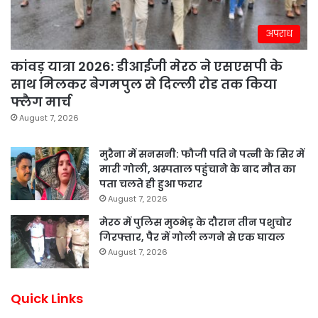
अपराध
कांवड़ यात्रा 2026: डीआईजी मेरठ ने एसएसपी के
साथ मिलकर बेगमपुल से दिल्ली रोड तक किया
फ्लैग मार्च
August 7, 2026
मुरैना में सनसनी: फौजी पति ने पत्नी के सिर में
मारी गोली, अस्पताल पहुंचाने के बाद मौत का
पता चलते ही हुआ फरार
August 7, 2026
मेरठ में पुलिस मुठभेड़ के दौरान तीन पशुचोर
गिरफ्तार, पैर में गोली लगने से एक घायल
August 7, 2026
Quick Links