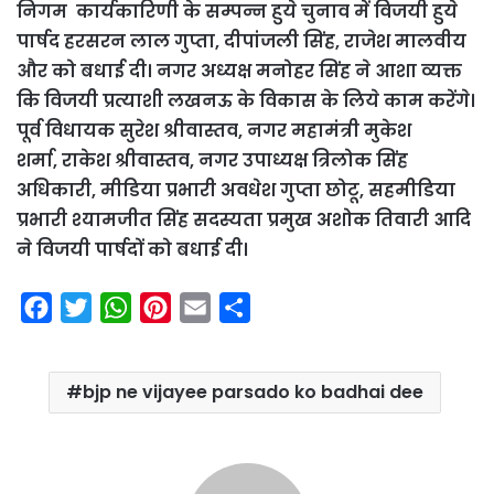
निगम कार्यकारिणी के सम्पन्न हुये चुनाव में विजयी हुये
पार्षद हरसरन लाल गुप्ता, दीपांजली सिंह, राजेश मालवीय
और को बधाई दी। नगर अध्यक्ष मनोहर सिंह ने आशा व्यक्त
कि विजयी प्रत्याशी लखनऊ के विकास के लिये काम करेंगे।
पूर्व विधायक सुरेश श्रीवास्तव, नगर महामंत्री मुकेश
शर्मा, राकेश श्रीवास्तव, नगर उपाध्यक्ष त्रिलोक सिंह
अधिकारी, मीडिया प्रभारी अवधेश गुप्ता छोटू, सहमीडिया
प्रभारी श्यामजीत सिंह सदस्यता प्रमुख अशोक तिवारी आदि
ने विजयी पार्षदों को बधाई दी।
F
T
W
P
E
S
a
w
h
i
m
h
c
i
a
n
a
a
bjp ne vijayee parsado ko badhai dee
e
t
t
t
i
r
b
t
s
e
l
e
o
e
A
r
o
r
p
e