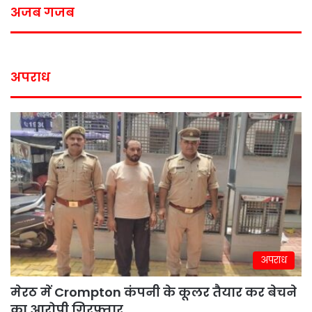
अजब गजब
अपराध
अपराध
मेरठ में Crompton कंपनी के कूलर तैयार कर बेचने
का आरोपी गिरफ्तार