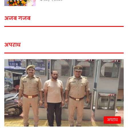
अजब गजब
अपराध
अपराध