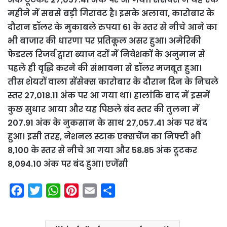
महीने में सबसे बड़ी गिरावट है। इसके अलावा, कारोबार के
दौरान डॉलर के मुकाबले रुपया 61 के स्तर से नीचे आने का
भी बाजार की धारणा पर प्रतिकूल असर हुआ। अमेरिकी
फेडरल रिजर्व द्वारा ब्याज दरों में निवेशकों के अनुमान से
पहले ही वृद्धि करने की संभावना से डॉलर मजबूत हुआ।
तीस शेयरों वाला सेंसेक्स कारोबार के दौरान दिन के निचले
स्तर 27,018.11 अंक पर आ गया था। हालांकि बाद में इसमें
कुछ सुधार आया और यह पिछले बंद स्तर की तुलना में
207.91 अंक के नुकसान के साथ 27,057.41 अंक पर बंद
हुआ। इसी तरह, नेशनल स्टाक एक्सचेंज का निफ्टी भी
8,100 के स्तर से नीचे आ गया और 58.85 अंक टूटकर
8,094.10 अंक पर बंद हुआ। एजेंसी
F
T
W
P
E
S
a
w
h
i
m
h
c
i
a
n
a
a