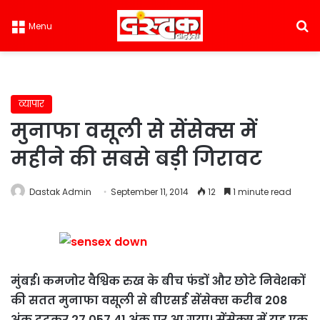
S
Menu
व्यापार
मुनाफा वसूली से सेंसेक्स में
महीने की सबसे बड़ी गिरावट
Dastak Admin
September 11, 2014
12
1 minute read
मुंबई। कमजोर वैश्विक रुख के बीच फंडों और छोटे निवेशकों
की सतत मुनाफा वसूली से बीएसई सेंसेक्स करीब 208
अंक टूटकर 27,057.41 अंक पर आ गया। सेंसेक्स में यह एक