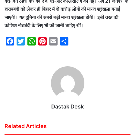
कई दिन ठहरा कर दवाएं दी गईं और काउंसिलिंग की गई। अब 21 जनवरी को
शराबबंदी को लेकर ही बिहार में दो करोड़ लोगों की मानव श्रंखला बनाई
जाएगी। यह दुनिया की सबसे बड़ी मानव श्रंखला होगी। इसी तरह की
कोशिश नोटबंदी के लिए भी की जानी चाहिए थीं।
F
T
W
P
E
S
a
w
h
i
m
h
c
i
a
n
a
a
e
t
t
t
i
r
b
t
s
e
l
e
o
e
A
r
o
r
p
e
k
p
s
Dastak Desk
t
Related Articles