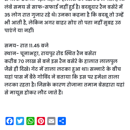
लंबे समय से साफ-सफाई नहीं हुई है। बदबूदार रैन बसेरे में
35 लोग रात गुजार रहे थे। उनका कहना है कि बदबू तो उन्हें
भी आती है, लेकिन अगर बाहर सोए तो पता नहीं सुबह उठ
पाएंगे या नहीं।
समय- रात 11.45 बजे
स्थान- चूनाभट्टा, रायपुर रोड स्थित रैन बसेरा
करीब 70 लाख से बने इस रैन बसेरे के हालात लालपुल
जैसे ही दिखे। गेट में ताला लटका हुआ था। सन्नाटे के बीच
यहां पास में बैठे गोविंद ने बताया कि इस पर हमेशा ताला
लटका रहता है। जिसके कारण रोजाना तमाम बेसहारा यहां
से मायूस होकर लौट जाते हैं।
F
T
W
P
E
S
a
w
h
i
m
h