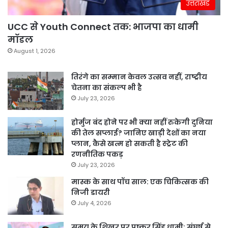
उत्तराखंड
UCC से Youth Connect तक: भाजपा का धामी
मॉडल
August 1, 2026
तिरंगे का सम्मान केवल उत्सव नहीं, राष्ट्रीय
चेतना का संकल्प भी है
July 23, 2026
होर्मुज बंद होने पर भी क्या नहीं रुकेगी दुनिया
की तेल सप्लाई? जानिए खाड़ी देशों का नया
प्लान, कैसे खत्म हो सकती है स्ट्रेट की
रणनीतिक पकड़
July 23, 2026
मास्क के साथ पॉच साल: एक चिकित्सक की
निजी डायरी
July 4, 2026
समय के शिखर पर पुष्कर सिंह धामी: संघर्ष से