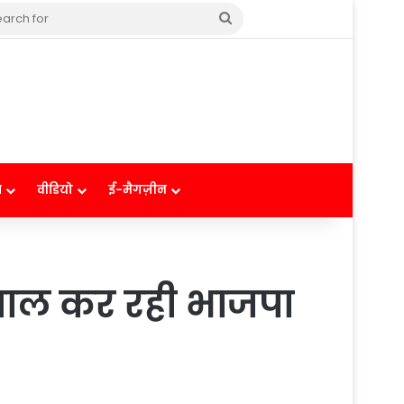
Search
for
ष
वीडियो
ई-मैगज़ीन
तेमाल कर रही भाजपा