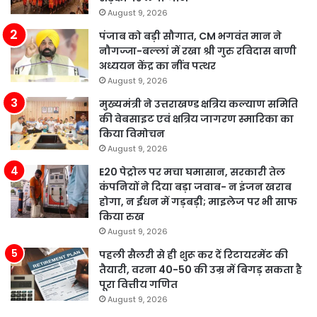
August 9, 2026
पंजाब को बड़ी सौगात, CM भगवंत मान ने
नौगज्जा-बल्लां में रखा श्री गुरु रविदास बाणी
अध्ययन केंद्र का नींव पत्थर
August 9, 2026
मुख्यमंत्री ने उत्तराखण्ड क्षत्रिय कल्याण समिति
की वेबसाइट एवं क्षत्रिय जागरण स्मारिका का
किया विमोचन
August 9, 2026
E20 पेट्रोल पर मचा घमासान, सरकारी तेल
कंपनियों ने दिया बड़ा जवाब- न इंजन खराब
होगा, न ईंधन में गड़बड़ी; माइलेज पर भी साफ
किया रुख
August 9, 2026
पहली सैलरी से ही शुरू कर दें रिटायरमेंट की
तैयारी, वरना 40-50 की उम्र में बिगड़ सकता है
पूरा वित्तीय गणित
August 9, 2026