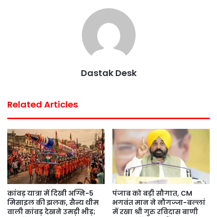
e
t
t
t
i
r
b
t
s
e
l
e
o
e
A
r
o
r
p
e
k
p
s
Dastak Desk
t
Related Articles
कांवड़ यात्रा में दिखी अग्नि-5
पंजाब को बड़ी सौगात, CM
मिसाइल की झलक, सैन्य थीम
भगवंत मान ने नौगज्जा-बल्लां
वाली कांवड़ देखने उमड़ी भीड़;
में रखा श्री गुरु रविदास बाणी