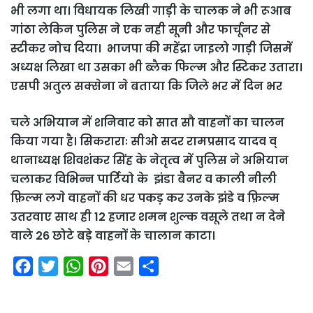
भी लगा था। विधायक लिखी गाड़ी के चालक ने भी रूआब
गांठा लेकिन पुलिस ने एक नही सूनी और फार्चूनर से
स्टीकर नोच दिया। भाजपा की महेंद्रा जाइलो गाड़ी जिसमें
अध्यक्ष लिखा था उसका भी ब्लैक फिल्म और स्टिकर उतारा।
एसपी अतुल सक्सेना ने बताया कि जिले भर में दिन भर
चले अभियान में शनिवार को सात सौ वाहनों का चालन
किया गया है। सिकराराः सीओ सदर रामप्रसाद यादव व्
थानाध्यक्ष शिवशंकर सिंह के नेतृत्व में पुलिस ने अभियान
चलाकर विभिन्न पार्टियो के झंडा बैनर व काली नीली
फ़िल्म लगे वाहनों की धर पकड़ कर उनके झंडे व फ़िल्म
उतरवाए साथ ही 12 हजार शमन शुल्क वसूले तथा न देने
वाले 26 छोटे बड़े वाहनों के चालान काटा।
F
T
W
P
E
S
a
w
h
i
m
h
c
i
a
n
a
a