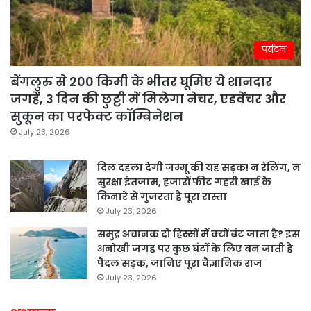
पर्यटन
बेंगलुरु से 200 किमी के भीतर घूमिए ये शानदार
जगहें, 3 दिन की छुट्टी में मिलेगा नेचर, एडवेंचर और
सुकून का परफेक्ट कॉम्बिनेशन
July 23, 2026
दिल दहला देगी जम्मू की यह सड़क! न रेलिंग, न
सुरक्षा इंतजाम, हजारों फीट गहरी खाई के
किनारे से गुजरता है पूरा रास्ता
July 23, 2026
समुद्र अचानक दो हिस्सों में क्यों बंट जाता है? इस
अनोखी जगह पर कुछ घंटों के लिए बन जाती है
पैदल सड़क, जानिए पूरा वैज्ञानिक राज
July 23, 2026