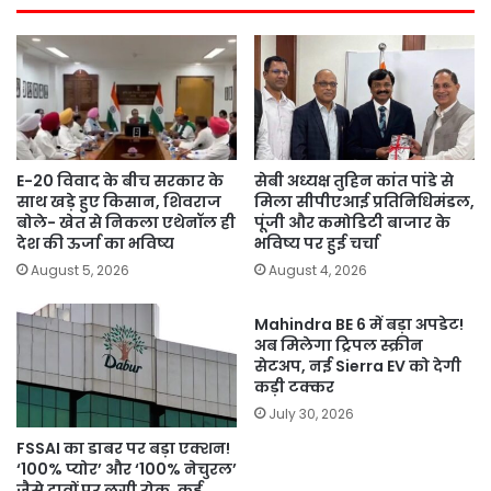
E-20 विवाद के बीच सरकार के
सेबी अध्यक्ष तुहिन कांत पांडे से
साथ खड़े हुए किसान, शिवराज
मिला सीपीएआई प्रतिनिधिमंडल,
बोले- खेत से निकला एथेनॉल ही
पूंजी और कमोडिटी बाजार के
देश की ऊर्जा का भविष्य
भविष्य पर हुई चर्चा
August 5, 2026
August 4, 2026
Mahindra BE 6 में बड़ा अपडेट!
अब मिलेगा ट्रिपल स्क्रीन
सेटअप, नई Sierra EV को देगी
कड़ी टक्कर
July 30, 2026
FSSAI का डाबर पर बड़ा एक्शन!
‘100% प्योर’ और ‘100% नेचुरल’
जैसे दावों पर लगी रोक, कई