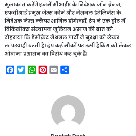
मुलाकात करेंगे।इनमें सीआईए के निदेशक जॉन ब्रेनन,
एफबीआई प्रमुख जेम्स कोमे और नेशनल इंटेलिजेंस के
निदेशक जेम्स क्लैपर शामिल होंगे।वहीं, ट्रंप ने एक ट्वीट में
विकिलीक्स संस्थापक जूलियन असांज की बात को
दोहराया कि डेमोक्रेट नेशनल पार्टी ने सुरक्षा को लेकर
लापरवाही बरती है। ट्रंप कई मौकों पर रूसी हैकिंग को लेकर
ओबामा प्रशासन का विरोध कर चुके हैं।
F
T
W
P
E
S
a
w
h
i
m
h
c
i
a
n
a
a
e
t
t
t
i
r
b
t
s
e
l
e
o
e
A
r
o
r
p
e
k
p
s
Dastak Desk