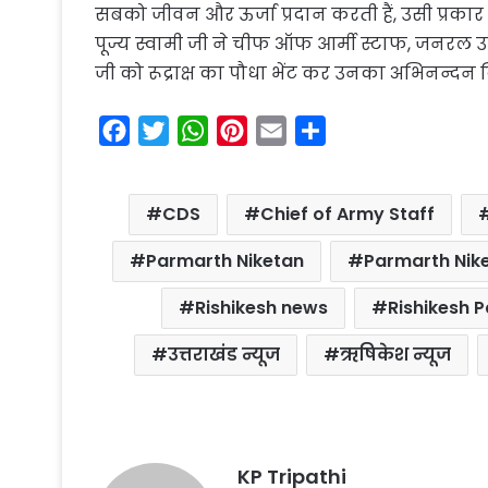
सबको जीवन और ऊर्जा प्रदान करती हैं, उसी प्रकार ह
पूज्य स्वामी जी ने चीफ ऑफ आर्मी स्टाफ, जनरल उपेंद्र
जी को रूद्राक्ष का पौधा भेंट कर उनका अभिनन्दन 
F
T
W
P
E
S
a
w
h
i
m
h
c
i
a
n
a
a
CDS
Chief of Army Staff
e
t
t
t
i
r
b
t
s
e
l
e
Parmarth Niketan
Parmarth Nik
o
e
A
r
Rishikesh news
Rishikesh 
o
r
p
e
k
p
s
उत्तराखंड न्यूज
ऋषिकेश न्यूज
t
KP Tripathi