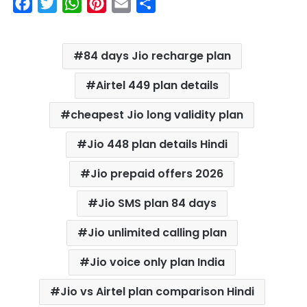
F
T
W
P
E
S
a
w
h
i
m
h
c
i
a
n
a
a
84 days Jio recharge plan
e
t
t
t
i
r
b
t
s
e
l
e
Airtel 449 plan details
o
e
A
r
cheapest Jio long validity plan
o
r
p
e
k
p
s
Jio 448 plan details Hindi
t
Jio prepaid offers 2026
Jio SMS plan 84 days
Jio unlimited calling plan
Jio voice only plan India
Jio vs Airtel plan comparison Hindi