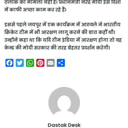
तलाक का मामला नहीं है। प्रधानमंत्री नरेंद्र मोदी इस दिशा
में काफी अच्छा काम कर रहे हैं।
इससे पहले जयपुर में एक कार्यक्रम में आठवले ने भारतीय
क्रिकेट टीम में भी आरक्षण लागू करने की बात कहीं थी।
उन्होंने कहा था कि यदि टीम इंडिया में आरक्षण होगा तो वह
केन्द्र की मोदी सरकार की तरह बेहतर प्रदर्शन करेगी।
F
T
W
P
E
S
a
w
h
i
m
h
c
i
a
n
a
a
e
t
t
t
i
r
b
t
s
e
l
e
o
e
A
r
o
r
p
e
k
p
s
Dastak Desk
t