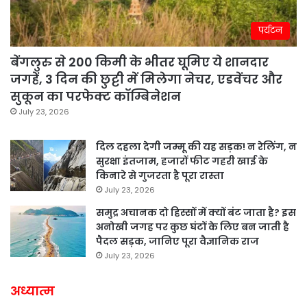
पर्यटन
बेंगलुरु से 200 किमी के भीतर घूमिए ये शानदार
जगहें, 3 दिन की छुट्टी में मिलेगा नेचर, एडवेंचर और
सुकून का परफेक्ट कॉम्बिनेशन
July 23, 2026
दिल दहला देगी जम्मू की यह सड़क! न रेलिंग, न
सुरक्षा इंतजाम, हजारों फीट गहरी खाई के
किनारे से गुजरता है पूरा रास्ता
July 23, 2026
समुद्र अचानक दो हिस्सों में क्यों बंट जाता है? इस
अनोखी जगह पर कुछ घंटों के लिए बन जाती है
पैदल सड़क, जानिए पूरा वैज्ञानिक राज
July 23, 2026
अध्यात्म