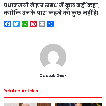
प्रधानमंत्री ने इस संबंध में कुछ नहीं कहा,
क्योंकि उनके पास कहने को कुछ नहीं है।
F
T
W
P
E
S
a
w
h
i
m
h
c
i
a
n
a
a
e
t
t
t
i
r
b
t
s
e
l
e
o
e
A
r
o
r
p
e
k
p
s
Dastak Desk
t
Related Articles