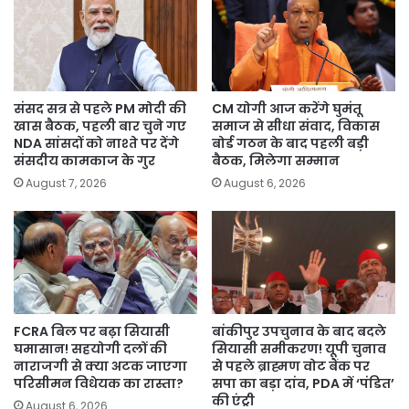
संसद सत्र से पहले PM मोदी की
CM योगी आज करेंगे घुमंतू
खास बैठक, पहली बार चुने गए
समाज से सीधा संवाद, विकास
NDA सांसदों को नाश्ते पर देंगे
बोर्ड गठन के बाद पहली बड़ी
संसदीय कामकाज के गुर
बैठक, मिलेगा सम्मान
August 7, 2026
August 6, 2026
FCRA बिल पर बढ़ा सियासी
बांकीपुर उपचुनाव के बाद बदले
घमासान! सहयोगी दलों की
सियासी समीकरण! यूपी चुनाव
नाराजगी से क्या अटक जाएगा
से पहले ब्राह्मण वोट बैंक पर
परिसीमन विधेयक का रास्ता?
सपा का बड़ा दांव, PDA में ‘पंडित’
की एंट्री
August 6, 2026