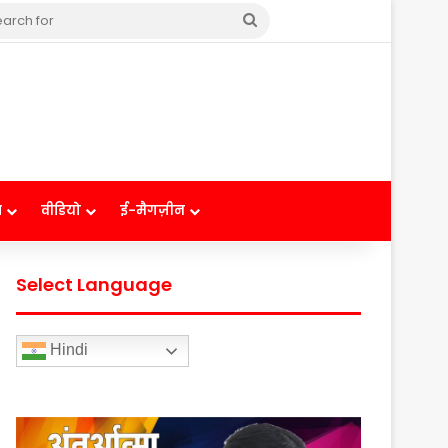
Search
for
ष
वीडियो
ई-मैगज़ीन
Select Language
Hindi