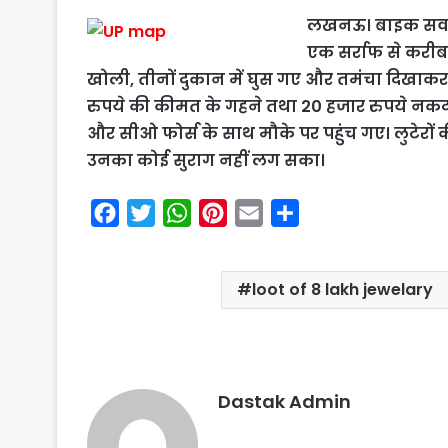
लखनऊ। बाइक सवार त
एक सर्राफ से करीब 
खोली, तीनों दुकान में घुस गए और तमंचा दिखाकर व
रुपये की कीमत के गहने तथा 20 हजार रुपये नकद की
और सीओ फोर्स के साथ मौके पर पहुंच गए। लुटेरों 
उनका कोई सुराग नहीं लग सका।
F
T
W
P
E
S
a
w
h
i
m
h
c
i
a
n
a
a
loot of 8 lakh jewelary
e
t
t
t
i
r
b
t
s
e
l
e
o
e
A
r
o
r
p
e
Dastak Admin
k
p
s
t