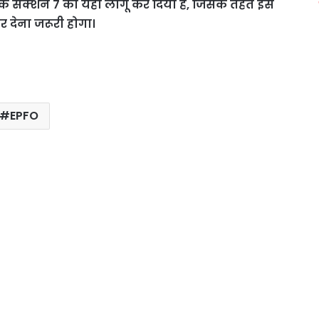
े सेक्‍शन 7 को यहां लागू कर दि‍या है, जि‍सके तहत इस
 देना जरूरी होगा।
EPFO