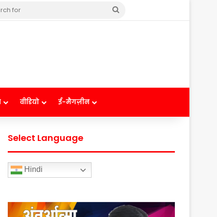
Search
for
ष
वीडियो
ई-मैगज़ीन
Select Language
Hindi