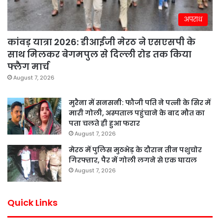
अपराध
कांवड़ यात्रा 2026: डीआईजी मेरठ ने एसएसपी के
साथ मिलकर बेगमपुल से दिल्ली रोड तक किया
फ्लैग मार्च
August 7, 2026
मुरैना में सनसनी: फौजी पति ने पत्नी के सिर में
मारी गोली, अस्पताल पहुंचाने के बाद मौत का
पता चलते ही हुआ फरार
August 7, 2026
मेरठ में पुलिस मुठभेड़ के दौरान तीन पशुचोर
गिरफ्तार, पैर में गोली लगने से एक घायल
August 7, 2026
Quick Links