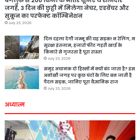
बेंगलुरु से 200 किमी के भीतर घूमिए ये शानदार
जगहें, 3 दिन की छुट्टी में मिलेगा नेचर, एडवेंचर और
सुकून का परफेक्ट कॉम्बिनेशन
July 23, 2026
दिल दहला देगी जम्मू की यह सड़क! न रेलिंग, न
सुरक्षा इंतजाम, हजारों फीट गहरी खाई के
किनारे से गुजरता है पूरा रास्ता
July 23, 2026
समुद्र अचानक दो हिस्सों में क्यों बंट जाता है? इस
अनोखी जगह पर कुछ घंटों के लिए बन जाती है
पैदल सड़क, जानिए पूरा वैज्ञानिक राज
July 23, 2026
अध्यात्म