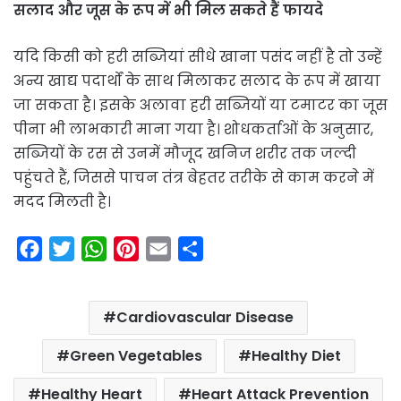
सलाद और जूस के रूप में भी मिल सकते हैं फायदे
यदि किसी को हरी सब्जियां सीधे खाना पसंद नहीं है तो उन्हें
अन्य खाद्य पदार्थों के साथ मिलाकर सलाद के रूप में खाया
जा सकता है। इसके अलावा हरी सब्जियों या टमाटर का जूस
पीना भी लाभकारी माना गया है। शोधकर्ताओं के अनुसार,
सब्जियों के रस से उनमें मौजूद खनिज शरीर तक जल्दी
पहुंचते हैं, जिससे पाचन तंत्र बेहतर तरीके से काम करने में
मदद मिलती है।
F
T
W
P
E
S
a
w
h
i
m
h
c
i
a
n
a
a
Cardiovascular Disease
e
t
t
t
i
r
b
t
s
e
l
e
Green Vegetables
Healthy Diet
o
e
A
r
Healthy Heart
Heart Attack Prevention
o
r
p
e